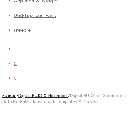
App icon & Widget
Desktop Icon Pack
Freebie
0
0
หน้าหลัก
/
Digital BUJO & Notebook
/
Digital BUJO for Goodnotes |
Dot Grid Bullet Journal with Templates & Stickers
สินค้าแนะนำ